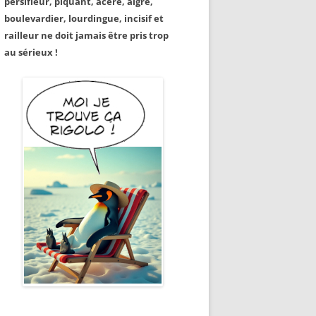
persifleur, piquant, acéré, aigre,
boulevardier, lourdingue, incisif et
railleur ne doit jamais être pris trop
au sérieux !