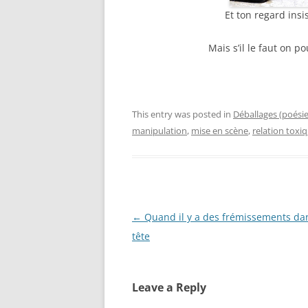
Et ton regard insi
Mais s’il le faut on 
This entry was posted in
Déballages (poési
manipulation
,
mise en scène
,
relation toxi
Post
←
Quand il y a des frémissements d
navigation
tête
Leave a Reply