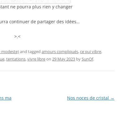
stant ne pourra plus rien y changer
pourra continuer de partager des idées…
>.<
e modeste)
and tagged
amours compliqués
,
ce qui vibre
,
que
,
tentations
,
vivre libre
on
29 May 2023
by
SunOf
.
ans ma
Nos noces de cristal
→