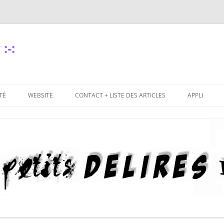
:-:
TÉ
WEBSITE
CONTACT + LISTE DES ARTICLES
APPLI