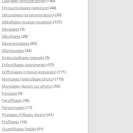
Cadrages (photographie)
(140)
Chroucroutages (peinture)
(44)
Dé/codages (programmation)
(20)
Déballages (poésie modeste)
(157)
Décalages
(5)
Décollages
(28)
Dévergondages
(65)
Dézinguages
(42)
Embouteillages (people)
(5)
Enfantillages (gamineries)
(57)
Griffonages (croquis esquisses)
(171)
Montages (bidouillage photo)
(175)
Montages (dessin sur photo)
(55)
Partages
(9)
Persifflages
(56)
Personnages
(17)
Piratages (Pillages divers)
(41)
Profilages
(10)
Quadrillages (bédé)
(51)