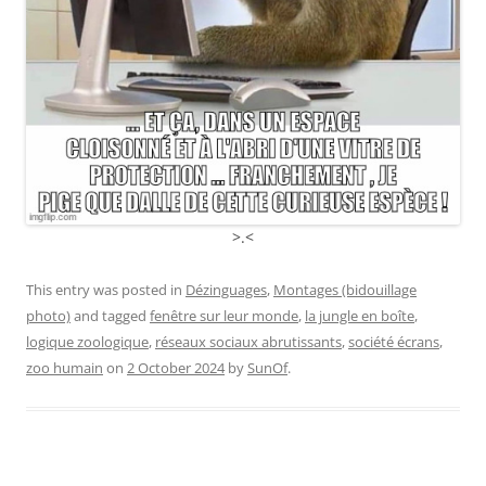
>.<
This entry was posted in
Dézinguages
,
Montages (bidouillage
photo)
and tagged
fenêtre sur leur monde
,
la jungle en boîte
,
logique zoologique
,
réseaux sociaux abrutissants
,
société écrans
,
zoo humain
on
2 October 2024
by
SunOf
.