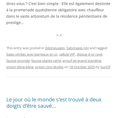
direz-vous ? C’est bien simple : Elle est également destinée
à la promenade quotidienne obligatoire avec chauffeur
dans le vaste arboretum de la résidence pénitentiaire de
prestige…
>.<
This entry was posted in
Dézinguages
,
Sabotages (IA)
and tagged
baies vitrées avec barreaux en or
,
cellule VIP
,
disque d-or rayé
,
fausse joconde
,
fausse plante verte
,
gnouf de grand standing
,
prison bling-bling
,
prison cinq étoiles
on
18 October 2025
by
SunOf
.
Le jour où le monde s’est trouvé à deux
doigts d’être sauvé…