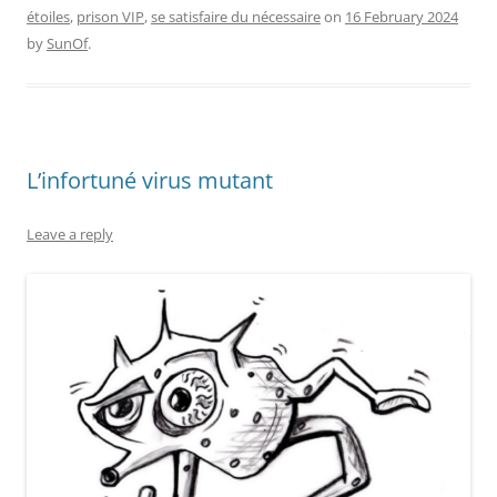
étoiles
,
prison VIP
,
se satisfaire du nécessaire
on
16 February 2024
by
SunOf
.
L’infortuné virus mutant
Leave a reply