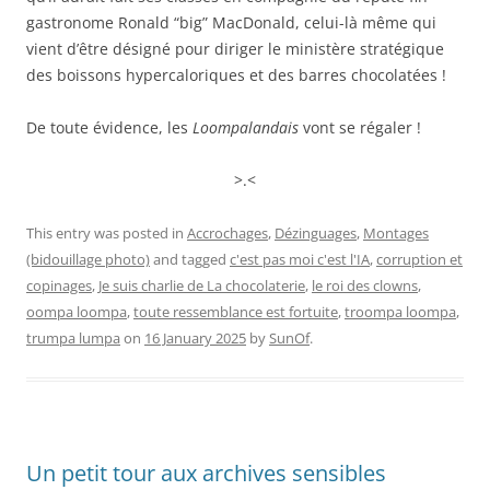
gastronome Ronald “big” MacDonald, celui-là même qui
vient d’être désigné pour diriger le ministère stratégique
des boissons hypercaloriques et des barres chocolatées !
De toute évidence, les
Loompalandais
vont se régaler !
>.<
This entry was posted in
Accrochages
,
Dézinguages
,
Montages
(bidouillage photo)
and tagged
c'est pas moi c'est l'IA
,
corruption et
copinages
,
Je suis charlie de La chocolaterie
,
le roi des clowns
,
oompa loompa
,
toute ressemblance est fortuite
,
troompa loompa
,
trumpa lumpa
on
16 January 2025
by
SunOf
.
Un petit tour aux archives sensibles