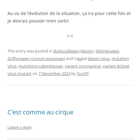
Au vu de l’évolution de la situation, ça ira pour cette fois et
je devrais pouvoir m’en sortir.
>.<
This entry was posted in
Barbouillages (dessin)
,
Dézinguages
,
Griffonages (croquis esquisses)
and tagged
dessin virus
,
mutation
virus
,
mutations calamiteuses
,
variant coronavirus
,
variant éclopé
,
virus mutant
on
7 December 2023
by
SunOf
.
C’est comme au cirque
Leave a reply