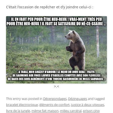
C’était l’occasion de repêcher et d’y joindre celui-ci :
>.<
This entry was posted in
Dévergondages
,
Dézinguages
and tagged
bracelet électronique
,
éléments de confort
,
justice à deux vitesses
,
livre de la jungle
,
mème fait maison
,
milieu carcéral
,
prison cinq