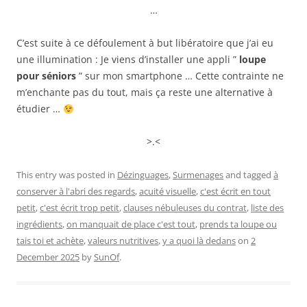
…
C’est suite à ce défoulement à but libératoire que j’ai eu
une illumination : Je viens d’installer une appli ”
loupe
pour séniors
” sur mon smartphone … Cette contrainte ne
m’enchante pas du tout, mais ça reste une alternative à
étudier …
>.<
This entry was posted in
Dézinguages
,
Surmenages
and tagged
à
conserver à l'abri des regards
,
acuité visuelle
,
c'est écrit en tout
petit
,
c'est écrit trop petit
,
clauses nébuleuses du contrat
,
liste des
ingrédients
,
on manquait de place c'est tout
,
prends ta loupe ou
tais toi et achète
,
valeurs nutritives
,
y a quoi là dedans
on
2
December 2025
by
SunOf
.