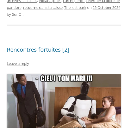
archives sensibles
,
indiana jones
,
l'archi-perdu
,
refermer la boîte de
pandore
,
retourne dans ta caisse
,
The lost bark
on
25 October 2024
by
SunOf
.
Rencontres fortuites [2]
Leave a reply