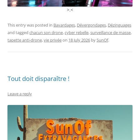
>.<
This entry was posted in
Bavardages
,
Dévergondages
,
Dézinguages
and tagged
chacun son drone
,
cyber rebelle
,
surveillance de masse
,
tapette anti-drone
,
vie privée
on
18 July 2026
by
SunOf
.
Tout doit disparaître !
Leave a reply