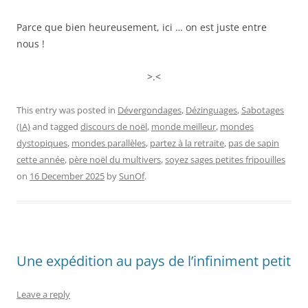
Parce que bien heureusement, ici … on est juste entre
nous !
>.<
This entry was posted in
Dévergondages
,
Dézinguages
,
Sabotages
(IA)
and tagged
discours de noël
,
monde meilleur
,
mondes
dystopiques
,
mondes parallèles
,
partez à la retraite
,
pas de sapin
cette année
,
père noël du multivers
,
soyez sages petites fripouilles
on
16 December 2025
by
SunOf
.
Une expédition au pays de l’infiniment petit
Leave a reply