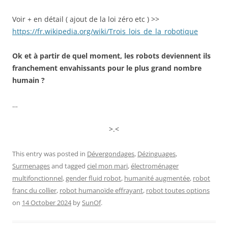
Voir + en détail ( ajout de la loi zéro etc ) >>
https://fr.wikipedia.org/wiki/Trois_lois_de_la_robotique
Ok et à partir de quel moment, les robots deviennent ils
franchement envahissants pour le plus grand nombre
humain ?
…
>.<
This entry was posted in
Dévergondages
,
Dézinguages
,
Surmenages
and tagged
ciel mon mari
,
électroménager
multifonctionnel
,
gender fluid robot
,
humanité augmentée
,
robot
franc du collier
,
robot humanoïde effrayant
,
robot toutes options
on
14 October 2024
by
SunOf
.