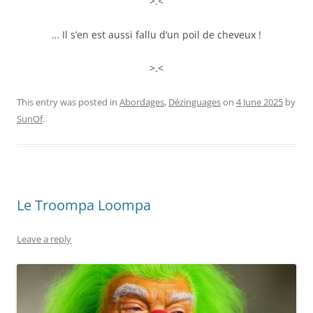
>.<
… Il s’en est aussi fallu d’un poil de cheveux !
>.<
This entry was posted in
Abordages
,
Dézinguages
on
4 June 2025
by
SunOf
.
Le Troompa Loompa
Leave a reply