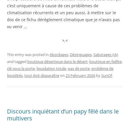
c’est uniquement à cause de ces problèmes de
climatisation récurrents et un peu aussi, à mettre sur le
dos de ce fichu dérèglement climatique que je n’avais pas
vu venir …
>.<
This entry was posted in
Abordages
,
Dézinguages
,
Sabotages (IA)
and tagged
boutique désertique dans le désert
,
boutique en faillite
,
clé sous la porte
,
liquidation totale
,
pas de porte
,
problème de
liquidités
,
tout doit disparaître
on
23 February 2026
by
SunOf
.
Discours inquiétant d’un papy fêlé dans le
multivers