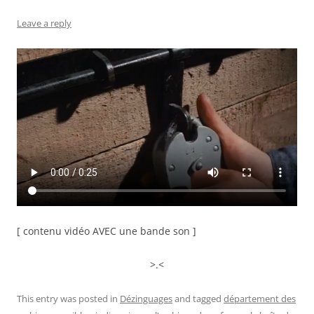
Leave a reply
[ contenu vidéo AVEC une bande son ]
>.<
This entry was posted in
Dézinguages
and tagged
département des