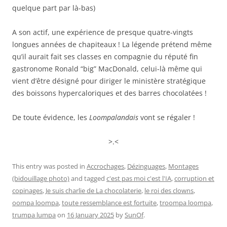
quelque part par là-bas)
A son actif, une expérience de presque quatre-vingts
longues années de chapiteaux ! La légende prétend même
qu’il aurait fait ses classes en compagnie du réputé fin
gastronome Ronald “big” MacDonald, celui-là même qui
vient d’être désigné pour diriger le ministère stratégique
des boissons hypercaloriques et des barres chocolatées !
De toute évidence, les
Loompalandais
vont se régaler !
>.<
This entry was posted in
Accrochages
,
Dézinguages
,
Montages
(bidouillage photo)
and tagged
c'est pas moi c'est l'IA
,
corruption et
copinages
,
Je suis charlie de La chocolaterie
,
le roi des clowns
,
oompa loompa
,
toute ressemblance est fortuite
,
troompa loompa
,
trumpa lumpa
on
16 January 2025
by
SunOf
.