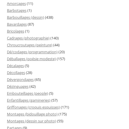
Amorçages
(11)
Barbotages
(1)
Barbouillages (dessin)
(438)
Bavardages
(87)
Bricolages
(1)
Cadrages (photographie)
(140)
Chroucroutages (peinture)
(44)
Dé/codages (programmation)
(20)
Déballages (poésie modeste)
(157)
Décalages
(5)
Décollages
(28)
Dévergondages
(65)
Dézinguages
(42)
Embouteillages (people)
(5)
Enfantillages (gamineries)
(57)
Griffonages (croquis esquisses)
(171)
Montages (bidouillage photo)
(175)
Montages (dessin sur photo)
(55)
Partages
(9)