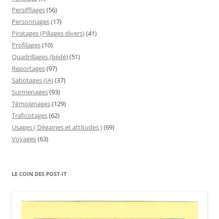
Persifflages
(56)
Personnages
(17)
Piratages (Pillages divers)
(41)
Profilages
(10)
Quadrillages (bédé)
(51)
Reportages
(97)
Sabotages (IA)
(37)
Surmenages
(93)
Témoignages
(129)
Traficotages
(62)
Usages ( Dégaines et attitudes )
(69)
Voyages
(63)
LE COIN DES POST-IT