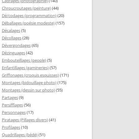
Cadrages (photographie)
(140)
Chroucroutages (peinture)
(44)
Dé/codages (programmation)
(20)
Déballages (poésie modeste)
(157)
Décalages
(5)
Décollages
(28)
Dévergondages
(65)
Dézinguages
(42)
Embouteillages (people)
(5)
Enfantillages (gamineries)
(57)
Griffonages (croquis esquisses)
(171)
Montages (bidouillage photo)
(175)
Montages (dessin sur photo)
(55)
Partages
(9)
Persifflages
(56)
Personnages
(17)
Piratages (Pillages divers)
(41)
Profilages
(10)
Quadrillages (bédé)
(51)