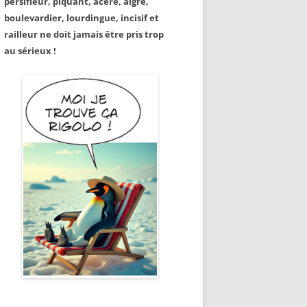
persifleur, piquant, acéré, aigre,
boulevardier, lourdingue, incisif et
railleur ne doit jamais être pris trop
au sérieux !