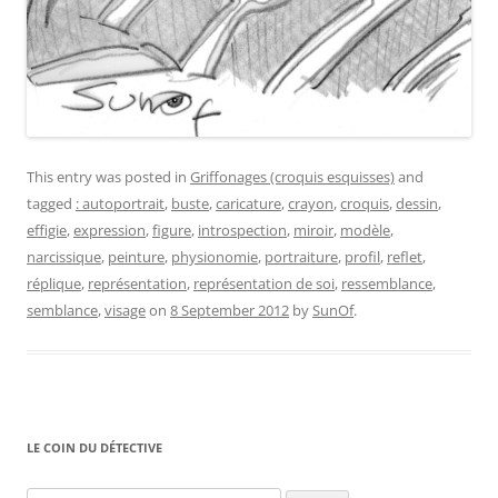
This entry was posted in
Griffonages (croquis esquisses)
and
tagged
: autoportrait
,
buste
,
caricature
,
crayon
,
croquis
,
dessin
,
effigie
,
expression
,
figure
,
introspection
,
miroir
,
modèle
,
narcissique
,
peinture
,
physionomie
,
portraiture
,
profil
,
reflet
,
réplique
,
représentation
,
représentation de soi
,
ressemblance
,
semblance
,
visage
on
8 September 2012
by
SunOf
.
LE COIN DU DÉTECTIVE