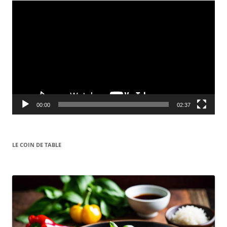
Video
Player
00:00
02:37
LE COIN DE TABLE