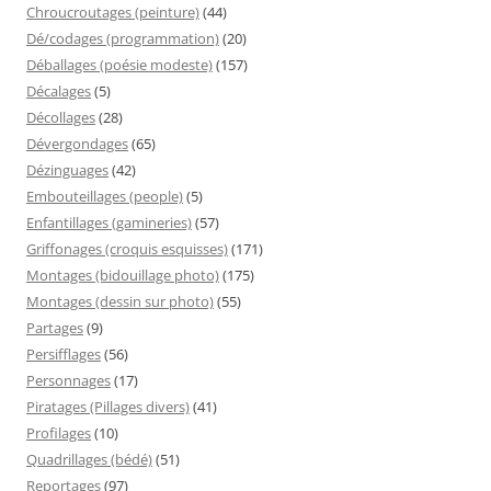
Chroucroutages (peinture)
(44)
Dé/codages (programmation)
(20)
Déballages (poésie modeste)
(157)
Décalages
(5)
Décollages
(28)
Dévergondages
(65)
Dézinguages
(42)
Embouteillages (people)
(5)
Enfantillages (gamineries)
(57)
Griffonages (croquis esquisses)
(171)
Montages (bidouillage photo)
(175)
Montages (dessin sur photo)
(55)
Partages
(9)
Persifflages
(56)
Personnages
(17)
Piratages (Pillages divers)
(41)
Profilages
(10)
Quadrillages (bédé)
(51)
Reportages
(97)