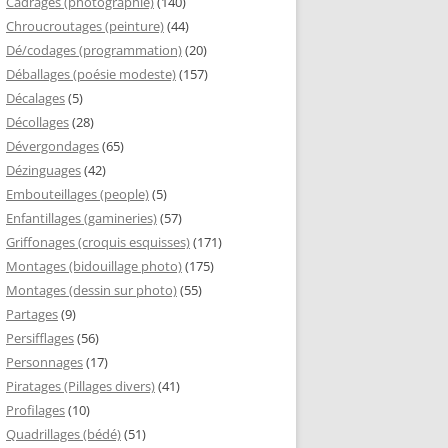
Cadrages (photographie)
(140)
Chroucroutages (peinture)
(44)
Dé/codages (programmation)
(20)
Déballages (poésie modeste)
(157)
Décalages
(5)
Décollages
(28)
Dévergondages
(65)
Dézinguages
(42)
Embouteillages (people)
(5)
Enfantillages (gamineries)
(57)
Griffonages (croquis esquisses)
(171)
Montages (bidouillage photo)
(175)
Montages (dessin sur photo)
(55)
Partages
(9)
Persifflages
(56)
Personnages
(17)
Piratages (Pillages divers)
(41)
Profilages
(10)
Quadrillages (bédé)
(51)