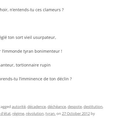
hoir, n’entends-tu ces clameurs ?
réglé ton sort vieil usurpateur,
 l’immonde tyran bonimenteur !
anteur, tortionnaire rupin
prends-tu l’imminence de ton déclin ?
tagged
autorité
,
décadence
,
déchéance
,
despote
,
destitution
,
d'état
,
régime
,
révolution
,
tyran.
on
27 October 2012
by