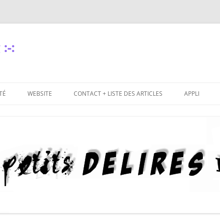
:-:
TÉ
WEBSITE
CONTACT + LISTE DES ARTICLES
APPLI