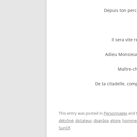
Depuis ton perc
Il sera vite 
Adieu Monsieur
Maître-ch
De ta citadelle, com
This entry was posted in
Personnages
and 
détrôné
,
dictateur
,
disgrâce
,
gloire
,
homme 
SunOf
.