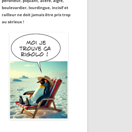
persifleur, piquant, acéré, aigre,
boulevardier, lourdingue, incisif et
railleur ne doit jamais être pris trop
au sérieux !