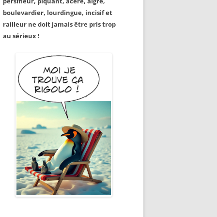
persifleur, piquant, acéré, aigre,
boulevardier, lourdingue, incisif et
railleur ne doit jamais être pris trop
au sérieux !