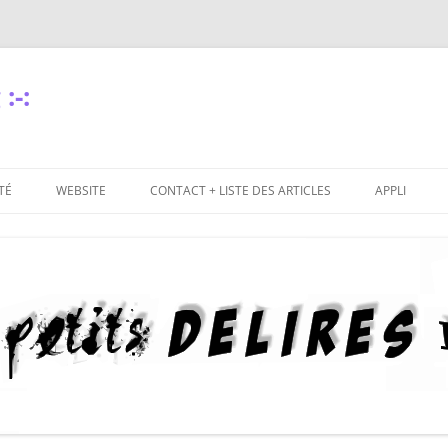
:-:
TÉ
WEBSITE
CONTACT + LISTE DES ARTICLES
APPLI