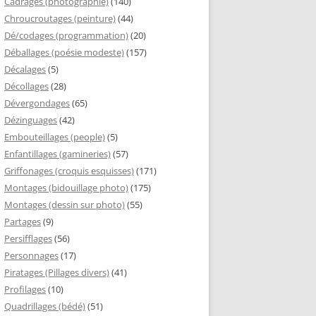
Cadrages (photographie)
(140)
Chroucroutages (peinture)
(44)
Dé/codages (programmation)
(20)
Déballages (poésie modeste)
(157)
Décalages
(5)
Décollages
(28)
Dévergondages
(65)
Dézinguages
(42)
Embouteillages (people)
(5)
Enfantillages (gamineries)
(57)
Griffonages (croquis esquisses)
(171)
Montages (bidouillage photo)
(175)
Montages (dessin sur photo)
(55)
Partages
(9)
Persifflages
(56)
Personnages
(17)
Piratages (Pillages divers)
(41)
Profilages
(10)
Quadrillages (bédé)
(51)