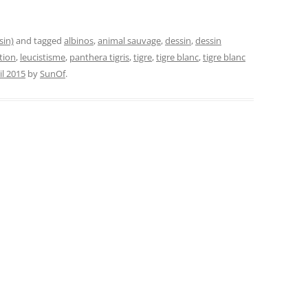
sin)
and tagged
albinos
,
animal sauvage
,
dessin
,
dessin
ation
,
leucistisme
,
panthera tigris
,
tigre
,
tigre blanc
,
tigre blanc
il 2015
by
SunOf
.