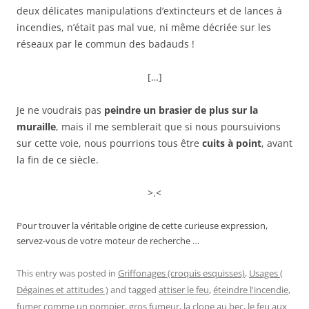
deux délicates manipulations d’extincteurs et de lances à
incendies, n’était pas mal vue, ni même décriée sur les
réseaux par le commun des badauds !
[…]
Je ne voudrais pas
peindre un brasier de plus sur la
muraille
, mais il me semblerait que si nous poursuivions
sur cette voie, nous pourrions tous être
cuits à point
, avant
la fin de ce siècle.
>.<
Pour trouver la véritable origine de cette curieuse expression,
servez-vous de votre moteur de recherche …
This entry was posted in
Griffonages (croquis esquisses)
,
Usages (
Dégaines et attitudes )
and tagged
attiser le feu
,
éteindre l'incendie
,
fumer comme un pompier
,
gros fumeur
,
la clope au bec
,
le feu aux