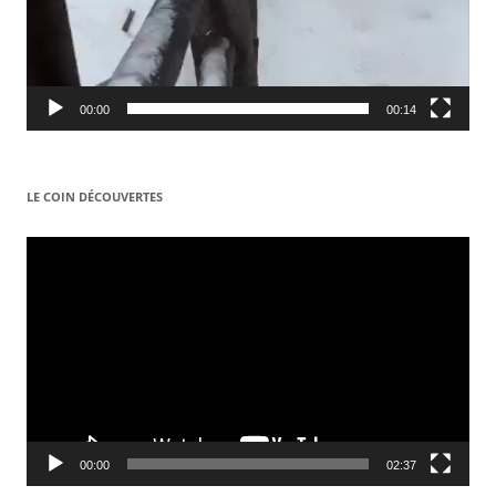
00:00
00:14
LE COIN DÉCOUVERTES
Video
Player
00:00
02:37