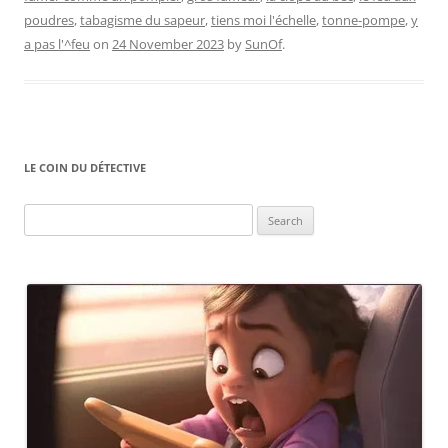
poudres
,
tabagisme du sapeur
,
tiens moi l'échelle
,
tonne-pompe
,
y
a pas l'^feu
on
24 November 2023
by
SunOf
.
LE COIN DU DÉTECTIVE
Search
for: