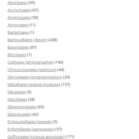
Abordages
(95)
Accrochages
(67)
Amerissages
(50)
Amorçages
(11)
Barbotages
(1)
Barbouillages (dessin)
(438)
Bavardages
(87)
Bricolages
(1)
Cadrages (photographie)
(140)
Chroucroutages (peinture)
(44)
Dé/codages (programmation)
(20)
Déballages (poésie modeste)
(157)
Décalages
(5)
Décollages
(28)
Dévergondages
(65)
Dézinguages
(42)
Embouteillages (people)
(5)
Enfantillages (gamineries)
(57)
Griffonages (croquis esquisses)
(171)