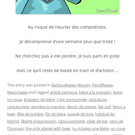
Au risque de heurter des complotistes,
Je décompresse d’une semaine plus que triste !
Ne cherchez pas à me joindre, je suis parti en piste
Avec ce qu’il reste de boute en train et d’artistes …
This entry was posted in
Barbouillages (dessin)
,
Persifflages
,
Reportages
and tagged
article satirique
,
bière à la pression
,
boire
un coup
,
brasseur de bière
,
c'est ma tournée
,
caricature
,
caricaturiste
,
derrière la cravatte
,
dessin de presse
,
fait soif
,
fancy a
beer
,
fête de la bière
,
fût de bière
,
gueule de bois
,
habitué du
bistrot
,
liberté d'expression
,
obscurantisme
,
pilier de bar
,
sens de
l'humour
,
the only planet with beer
,
tu m'paies une bière
,
un coup