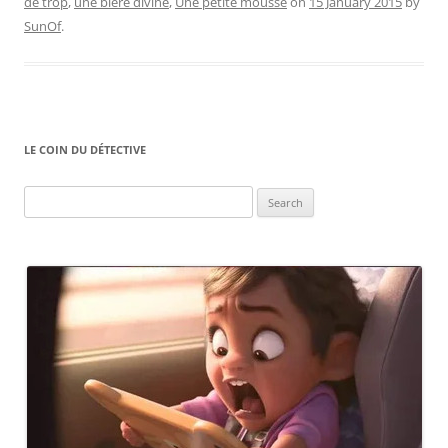
de trop
,
une bière divine
,
Une petite mousse
on
15 January 2015
by
SunOf
.
LE COIN DU DÉTECTIVE
Search
for: