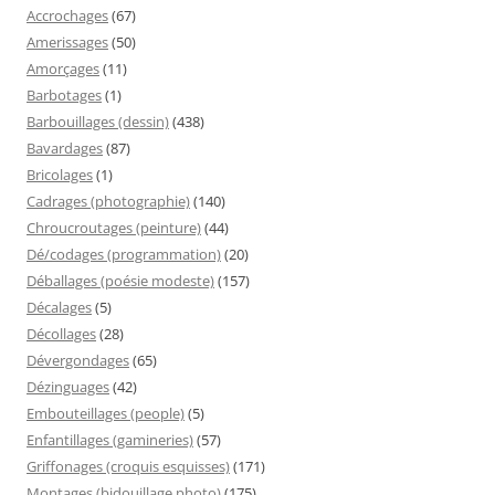
Accrochages
(67)
Amerissages
(50)
Amorçages
(11)
Barbotages
(1)
Barbouillages (dessin)
(438)
Bavardages
(87)
Bricolages
(1)
Cadrages (photographie)
(140)
Chroucroutages (peinture)
(44)
Dé/codages (programmation)
(20)
Déballages (poésie modeste)
(157)
Décalages
(5)
Décollages
(28)
Dévergondages
(65)
Dézinguages
(42)
Embouteillages (people)
(5)
Enfantillages (gamineries)
(57)
Griffonages (croquis esquisses)
(171)
Montages (bidouillage photo)
(175)