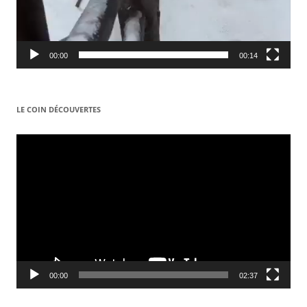
00:00
00:14
LE COIN DÉCOUVERTES
Video
Player
00:00
02:37