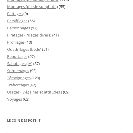
Montages (dessin sur photo)
(55)
Partages
(9)
Persifflages
(56)
Personnages
(17)
Piratages (Pillages divers)
(41)
Profilages
(10)
Quadrillages (bédé)
(51)
Reportages
(97)
Sabotages (IA)
(37)
Surmenages
(93)
Témoignages
(129)
Traficotages
(62)
Usages ( Dégaines et attitudes )
(69)
Voyages
(63)
LE COIN DES POST-IT