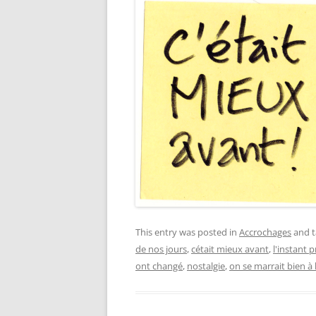
This entry was posted in
Accrochages
and 
de nos jours
,
cétait mieux avant
,
l'instant 
ont changé
,
nostalgie
,
on se marrait bien à