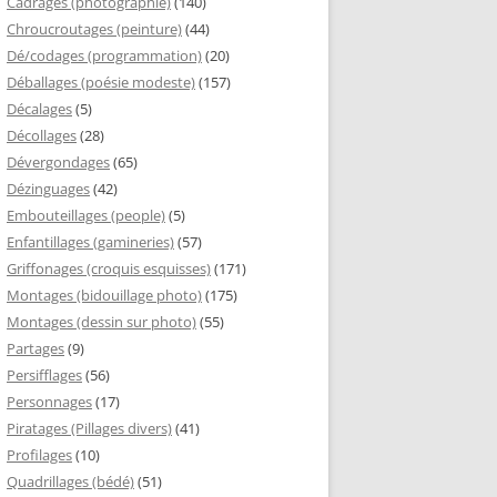
Cadrages (photographie)
(140)
Chroucroutages (peinture)
(44)
Dé/codages (programmation)
(20)
Déballages (poésie modeste)
(157)
Décalages
(5)
Décollages
(28)
Dévergondages
(65)
Dézinguages
(42)
Embouteillages (people)
(5)
Enfantillages (gamineries)
(57)
Griffonages (croquis esquisses)
(171)
Montages (bidouillage photo)
(175)
Montages (dessin sur photo)
(55)
Partages
(9)
Persifflages
(56)
Personnages
(17)
Piratages (Pillages divers)
(41)
Profilages
(10)
Quadrillages (bédé)
(51)