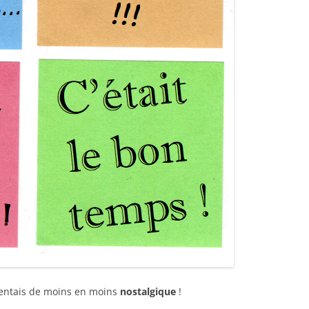
 sentais de moins en moins
nostalgique
!