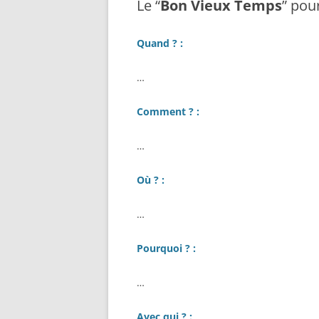
Le “
Bon Vieux Temps
” pour
Quand ? :
…
Comment ? :
…
Où ? :
…
Pourquoi ? :
…
Avec qui ? :