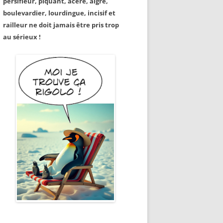
persifleur, piquant, acéré, aigre,
boulevardier, lourdingue, incisif et
railleur ne doit jamais être pris trop
au sérieux !