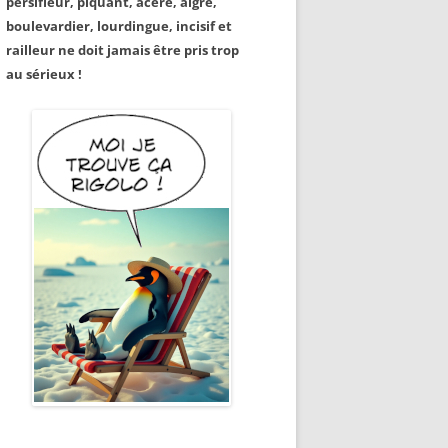
persifleur, piquant, acéré, aigre,
boulevardier, lourdingue, incisif et
railleur ne doit jamais être pris trop
au sérieux !