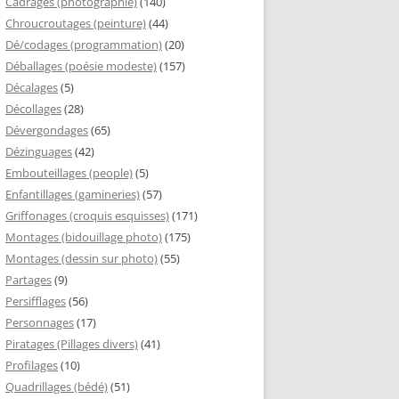
Cadrages (photographie)
(140)
Chroucroutages (peinture)
(44)
Dé/codages (programmation)
(20)
Déballages (poésie modeste)
(157)
Décalages
(5)
Décollages
(28)
Dévergondages
(65)
Dézinguages
(42)
Embouteillages (people)
(5)
Enfantillages (gamineries)
(57)
Griffonages (croquis esquisses)
(171)
Montages (bidouillage photo)
(175)
Montages (dessin sur photo)
(55)
Partages
(9)
Persifflages
(56)
Personnages
(17)
Piratages (Pillages divers)
(41)
Profilages
(10)
Quadrillages (bédé)
(51)