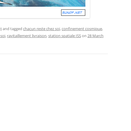
)
and tagged
chacun reste chez soi
,
confinement cosmique
,
 soi
,
ravitaillement livraison
,
station spatiale ISS
on
28 March