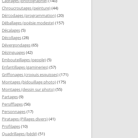
Cadrages (photographie)
(140)
Chroucroutages (peinture)
(44)
Dé/codages (programmation)
(20)
Déballages (poésie modeste)
(157)
Décalages
(5)
Décollages
(28)
Dévergondages
(65)
Dézinguages
(42)
Embouteillages (people)
(5)
Enfantillages (gamineries)
(57)
Griffonages (croquis esquisses)
(171)
Montages (bidouillage photo)
(175)
Montages (dessin sur photo)
(55)
Partages
(9)
Persifflages
(56)
Personnages
(17)
Piratages (Pillages divers)
(41)
Profilages
(10)
Quadrillages (bédé)
(51)