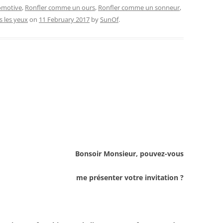
omotive
,
Ronfler comme un ours
,
Ronfler comme un sonneur
,
s les yeux
on
11 February 2017
by
SunOf
.
Bonsoir Monsieur, pouvez-vous
me présenter votre invitation ?