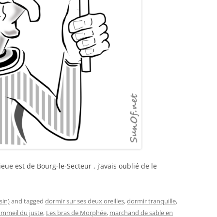
eue est de Bourg-le-Secteur , j’avais oublié de le
sin)
and tagged
dormir sur ses deux oreilles
,
dormir tranquille
,
ommeil du juste
,
Les bras de Morphée
,
marchand de sable en