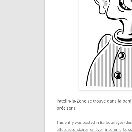
Patelin-la-Zone se trouve dans la banli
préciser !
This entry was posted in
Barbouillages (des
effets secondaires
,
en éveil
,
insomnie
,
Le s