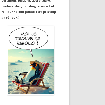
persifleur, piquant, acéré, aigre,
boulevardier, lourdingue, incisif et
railleur ne doit jamais être pris trop
au sérieux !