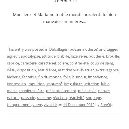
la dernière ?
Monsieur et Madame tout le monde auraient de bien
mauvaises manières…
This entry was posted in
Déballages (poésie modeste)
and tagged
aigreur
,
apocalypse
,
attitude
,
bisbille
,
bizarrerie
,
bouderie
,
brouille
,
caprice
,
caractère
,
caractériel
,
colère
,
contrariété
,
coup de sang
,
désir
,
disposition
,
état d'âme
,
état d'esprit
,
évacuer
,
extravagance
,
fâcherie
,
fantaisie
,
fin du monde
,
folie
,
humour
,
impatience
,
impression
,
impulsion
,
impureté
,
irrégularité
,
irritation
,
lubie
,
manie
,
manière d'être
,
mécontentement
,
mélancolie
,
nature
,
naturel
,
passade
,
rancune
,
réaction
,
réactivité
,
soupape
,
tempérament
,
verve
,
vivacité
on
11 December 2012
by
SunOf
.