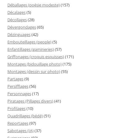
Déballages (poésie modeste)
(157)
Décalages
(5)
Décollages
(28)
Dévergondages
(65)
Dézinguages
(42)
Embouteillages (people)
(5)
Enfantillages (gamineries)
(57)
Griffonages (croquis esquisses)
(171)
Montages (bidouillage photo)
(175)
Montages (dessin sur photo)
(55)
Partages
(9)
Persifflages
(56)
Personnages
(17)
Piratages (Pillages divers)
(41)
Profilages
(10)
Quadrillages (bédé)
(51)
Reportages
(97)
Sabotages (IA)
(37)