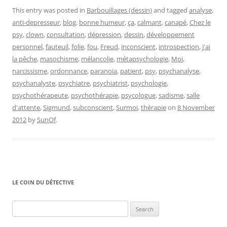
This entry was posted in
Barbouillages (dessin)
and tagged
analyse
,
anti-depresseur
,
blog
,
bonne humeur
,
ça
,
calmant
,
canapé
,
Chez le
psy
,
clown
,
consultation
,
dépression
,
dessin
,
développement
personnel
,
fauteuil
,
folie
,
fou
,
Freud
,
inconscient
,
introspection
,
j'ai
la pêche
,
masochisme
,
mélancolie
,
métapsychologie
,
Moi
,
narcissisme
,
ordonnance
,
paranoïa
,
patient
,
psy
,
psychanalyse
,
psychanalyste
,
psychiatre
,
psychiatrist
,
psychologie
,
psychothérapeute
,
psychothérapie
,
psycologue
,
sadisme
,
salle
d'attente
,
Sigmund
,
subconscient
,
Surmoi
,
thérapie
on
8 November
2012
by
SunOf
.
LE COIN DU DÉTECTIVE
Search
for: