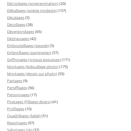
Dé/codages (programmation)
(20)
Déballages (poésie modeste)
(157)
Décalages
(5)
Décollages
(28)
Dévergondages
(65)
Dézinguages
(42)
Embouteillages (people)
(5)
Enfantillages (gamineries)
(57)
Griffonages (croquis esquisses)
(171)
Montages (bidouillage photo)
(175)
Montages (dessin sur photo)
(55)
Partages
(9)
Persifflages
(56)
Personnages
(17)
Piratages (Pillages divers)
(41)
Profilages
(10)
Quadrillages (bédé)
(51)
Reportages
(97)
Sabotages (IA)
(37)