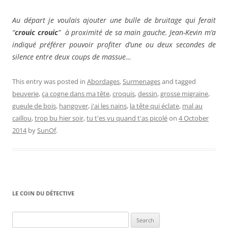
Au départ je voulais ajouter une bulle de bruitage qui ferait
“
crouic crouic
” à proximité de sa main gauche. Jean-Kevin m’a
indiqué préférer pouvoir profiter d’une ou deux secondes de
silence entre deux coups de massue…
This entry was posted in
Abordages
,
Surmenages
and tagged
beuverie
,
ça cogne dans ma tête
,
croquis
,
dessin
,
grosse migraine
,
gueule de bois
,
hangover
,
j'ai les nains
,
la tête qui éclate
,
mal au
caillou
,
trop bu hier soir
,
tu t'es vu quand t'as picolé
on
4 October
2014
by
SunOf
.
LE COIN DU DÉTECTIVE
Search