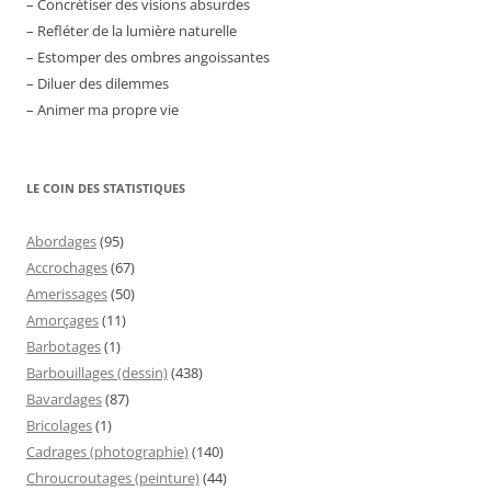
– Concrétiser des visions absurdes
– Refléter de la lumière naturelle
– Estomper des ombres angoissantes
– Diluer des dilemmes
– Animer ma propre vie
LE COIN DES STATISTIQUES
Abordages
(95)
Accrochages
(67)
Amerissages
(50)
Amorçages
(11)
Barbotages
(1)
Barbouillages (dessin)
(438)
Bavardages
(87)
Bricolages
(1)
Cadrages (photographie)
(140)
Chroucroutages (peinture)
(44)