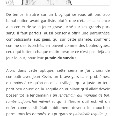
De temps à autre sur un blog qui se voudrait pas trop
banal option avant-gardiste, plutôt que d’étaler sa science
à la con et de se la jouer grave juché sur ses grands pur-
sang, il faut parfois aussi penser à offrir une parenthèse
compatissante
aux gens
, qui sur cette planète, souffrent
comme des écorchés, en bavent comme des bouledogues,
ceux qui luttent chaque matin lorsque ce n’est pas déjà au
jour le jour, pour leur
putain de survie
!
Alors dans cette optique, cette semaine j’ai choisi de
compatir avec Jean-Kévin, un brave gars sans problèmes,
du moins à ce qu’on en dit au village, qui a juste un tout
petit peu abusé de la Tequila en oubliant qu’il allait devoir
bosser tôt le lendemain (
un lendemain qui manque de bol,
tombe aujourd’hui
même)
et qui à l’heure qu’il est, vit un
enfer comme s’il était subitement devenu le chouchou
parmi tous les damnés du purgatoire
( Aïeaïeaïe tequila ! )