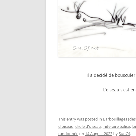
Il a décidé de bousculer
L’oiseau s’est en
This entry was posted in
Barbouillages (des
d'oiseau
,
drôle d'oiseau
,
initéraire balisé
,
lo
randonnée
on
14 August 2023
by
SunOf
.