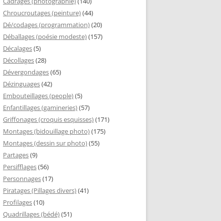
Cadrages (photographie)
(140)
Chroucroutages (peinture)
(44)
Dé/codages (programmation)
(20)
Déballages (poésie modeste)
(157)
Décalages
(5)
Décollages
(28)
Dévergondages
(65)
Dézinguages
(42)
Embouteillages (people)
(5)
Enfantillages (gamineries)
(57)
Griffonages (croquis esquisses)
(171)
Montages (bidouillage photo)
(175)
Montages (dessin sur photo)
(55)
Partages
(9)
Persifflages
(56)
Personnages
(17)
Piratages (Pillages divers)
(41)
Profilages
(10)
Quadrillages (bédé)
(51)