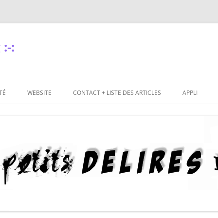
:-:
TÉ
WEBSITE
CONTACT + LISTE DES ARTICLES
APPLI