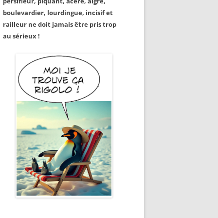
persifleur, piquant, acéré, aigre,
boulevardier, lourdingue, incisif et
railleur ne doit jamais être pris trop
au sérieux !