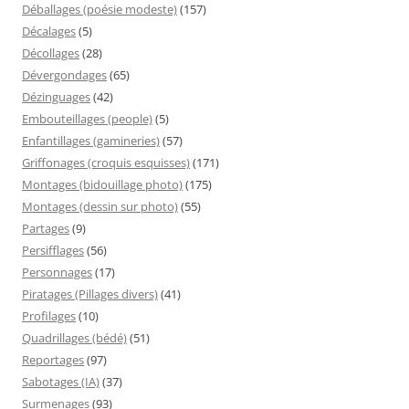
Déballages (poésie modeste)
(157)
Décalages
(5)
Décollages
(28)
Dévergondages
(65)
Dézinguages
(42)
Embouteillages (people)
(5)
Enfantillages (gamineries)
(57)
Griffonages (croquis esquisses)
(171)
Montages (bidouillage photo)
(175)
Montages (dessin sur photo)
(55)
Partages
(9)
Persifflages
(56)
Personnages
(17)
Piratages (Pillages divers)
(41)
Profilages
(10)
Quadrillages (bédé)
(51)
Reportages
(97)
Sabotages (IA)
(37)
Surmenages
(93)