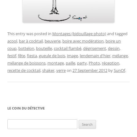
This entry was posted in
Montages (bidouillage photo)
and tagged
acool
,
bar à cocktail
,
beuverie
,
boire avec modération
,
boire un
coup
,
bottelon
,
bouteille
,
cocktail flambé
,
dégrisement
,
dessin
,
festif
,
fête
,
fiesta
,
gueule de bois
,
image
,
lendemain d'hier
,
mélange
,
mélange de boissons
,
montage
,
paille
,
party
,
Photo
,
réception
,
recette de cocktail
,
shaker
,
verre
on
27 September 2012
by
SunOf
.
LE COIN DU DÉTECTIVE
Search
for: