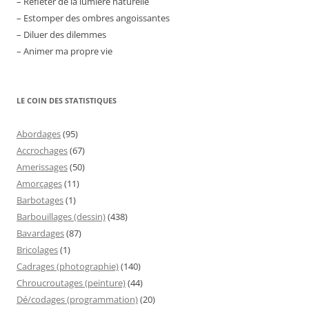
– Refléter de la lumière naturelle
– Estomper des ombres angoissantes
– Diluer des dilemmes
– Animer ma propre vie
LE COIN DES STATISTIQUES
Abordages
(95)
Accrochages
(67)
Amerissages
(50)
Amorçages
(11)
Barbotages
(1)
Barbouillages (dessin)
(438)
Bavardages
(87)
Bricolages
(1)
Cadrages (photographie)
(140)
Chroucroutages (peinture)
(44)
Dé/codages (programmation)
(20)