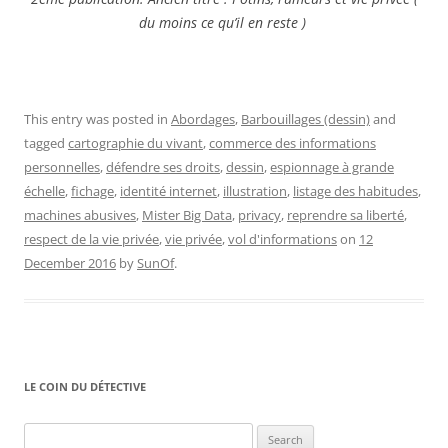
du moins ce qu’il en reste )
This entry was posted in
Abordages
,
Barbouillages (dessin)
and
tagged
cartographie du vivant
,
commerce des informations
personnelles
,
défendre ses droits
,
dessin
,
espionnage à grande
échelle
,
fichage
,
identité internet
,
illustration
,
listage des habitudes
,
machines abusives
,
Mister Big Data
,
privacy
,
reprendre sa liberté
,
respect de la vie privée
,
vie privée
,
vol d'informations
on
12
December 2016
by
SunOf
.
LE COIN DU DÉTECTIVE
Search