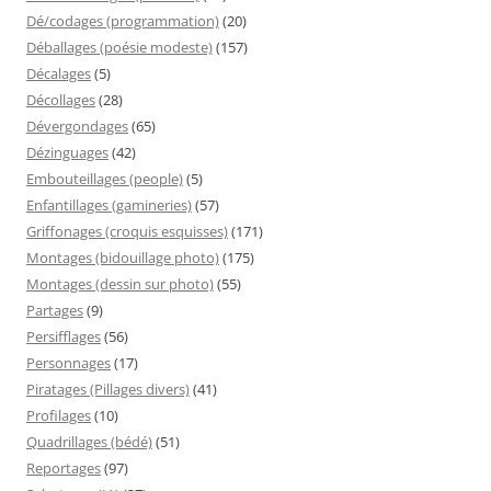
Dé/codages (programmation)
(20)
Déballages (poésie modeste)
(157)
Décalages
(5)
Décollages
(28)
Dévergondages
(65)
Dézinguages
(42)
Embouteillages (people)
(5)
Enfantillages (gamineries)
(57)
Griffonages (croquis esquisses)
(171)
Montages (bidouillage photo)
(175)
Montages (dessin sur photo)
(55)
Partages
(9)
Persifflages
(56)
Personnages
(17)
Piratages (Pillages divers)
(41)
Profilages
(10)
Quadrillages (bédé)
(51)
Reportages
(97)