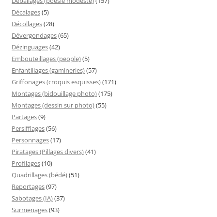
Déballages (poésie modeste)
(157)
Décalages
(5)
Décollages
(28)
Dévergondages
(65)
Dézinguages
(42)
Embouteillages (people)
(5)
Enfantillages (gamineries)
(57)
Griffonages (croquis esquisses)
(171)
Montages (bidouillage photo)
(175)
Montages (dessin sur photo)
(55)
Partages
(9)
Persifflages
(56)
Personnages
(17)
Piratages (Pillages divers)
(41)
Profilages
(10)
Quadrillages (bédé)
(51)
Reportages
(97)
Sabotages (IA)
(37)
Surmenages
(93)