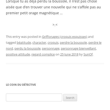
Lorsque tu as déjà perdu la boussole, il n’est pas chose
aisée que d’en trouver une nouvelle qui ne s’affole pas au
premier petit orage magnétique …
>.<
This entry was posted in
Griffonages (croquis esquisses)
and
tagged
béatitude
,
character
,
croquis
,
perdre la boussole
,
perdre le
nord
,
perdu la boussole
,
personnage
,
personnage bienveillant
,
positive attitude
,
regard complice
on
25 June 2018
by
SunOf
.
LE COIN DU DÉTECTIVE
Search
for: