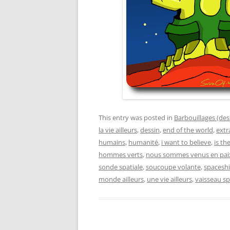
This entry was posted in
Barbouillages (des
la vie ailleurs
,
dessin
,
end of the world
,
extr
humains
,
humanité
,
i want to believe
,
is th
hommes verts
,
nous sommes venus en pai
sonde spatiale
,
soucoupe volante
,
spacesh
monde ailleurs
,
une vie ailleurs
,
vaisseau sp