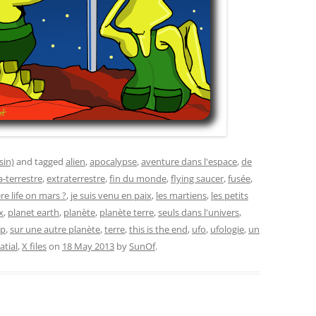
sin)
and tagged
alien
,
apocalypse
,
aventure dans l'espace
,
de
a-terrestre
,
extraterrestre
,
fin du monde
,
flying saucer
,
fusée
,
ere life on mars ?
,
je suis venu en paix
,
les martiens
,
les petits
x
,
planet earth
,
planète
,
planète terre
,
seuls dans l'univers
,
ip
,
sur une autre planète
,
terre
,
this is the end
,
ufo
,
ufologie
,
un
atial
,
X files
on
18 May 2013
by
SunOf
.