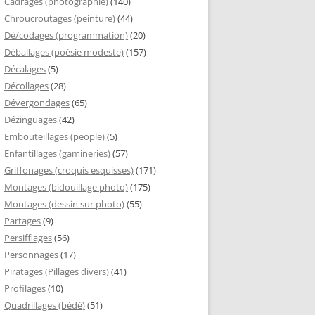
Cadrages (photographie)
(140)
Chroucroutages (peinture)
(44)
Dé/codages (programmation)
(20)
Déballages (poésie modeste)
(157)
Décalages
(5)
Décollages
(28)
Dévergondages
(65)
Dézinguages
(42)
Embouteillages (people)
(5)
Enfantillages (gamineries)
(57)
Griffonages (croquis esquisses)
(171)
Montages (bidouillage photo)
(175)
Montages (dessin sur photo)
(55)
Partages
(9)
Persifflages
(56)
Personnages
(17)
Piratages (Pillages divers)
(41)
Profilages
(10)
Quadrillages (bédé)
(51)