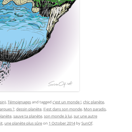
sin)
,
Témoignages
and tagged
c'est un monde !
,
chic planète
,
barques ?
,
dessin planète
,
Il est dans son monde
,
Mon paradis
,
planète
,
sauve ta planète
,
son monde à lui
,
sur une autre
it
,
une planète plus sûre
on
1 October 2014
by
SunOf
.