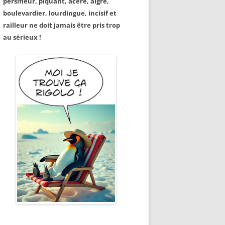
persifleur, piquant, acéré, aigre,
boulevardier, lourdingue, incisif et
railleur ne doit jamais être pris trop
au sérieux !