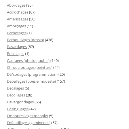
Abordages
(95)
Accrochages
(67)
Amerissages
(50)
Amorçages
(11)
Barbotages
(1)
Barbouillages (dessin)
(438)
Bavardages
(87)
Bricolages
(1)
Cadrages (photographie)
(140)
Chroucroutages (peinture)
(44)
Dé/codages (programmation)
(20)
Déballages (poésie modeste)
(157)
Décalages
(5)
Décollages
(28)
Dévergondages
(65)
Dézinguages
(42)
Embouteillages (people)
(5)
Enfantillages (gamineries)
(57)