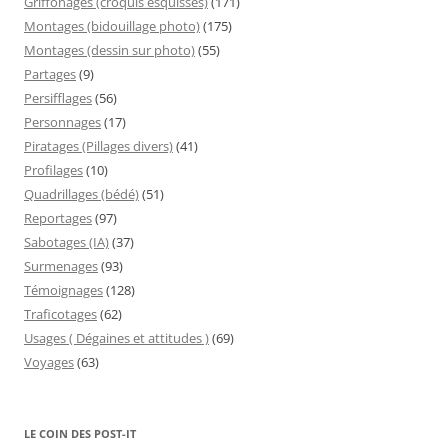
Griffonages (croquis esquisses)
(171)
Montages (bidouillage photo)
(175)
Montages (dessin sur photo)
(55)
Partages
(9)
Persifflages
(56)
Personnages
(17)
Piratages (Pillages divers)
(41)
Profilages
(10)
Quadrillages (bédé)
(51)
Reportages
(97)
Sabotages (IA)
(37)
Surmenages
(93)
Témoignages
(128)
Traficotages
(62)
Usages ( Dégaines et attitudes )
(69)
Voyages
(63)
LE COIN DES POST-IT