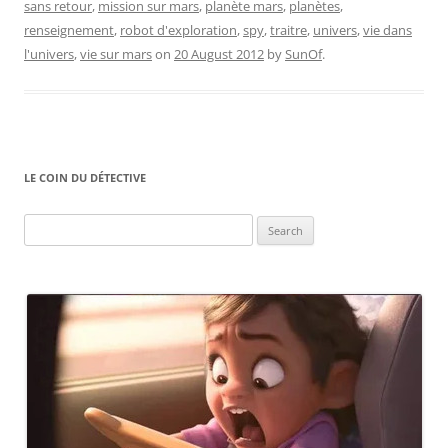
sans retour
,
mission sur mars
,
planète mars
,
planètes
,
renseignement
,
robot d'exploration
,
spy
,
traitre
,
univers
,
vie dans
l'univers
,
vie sur mars
on
20 August 2012
by
SunOf
.
LE COIN DU DÉTECTIVE
Search
for: