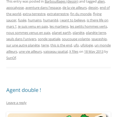
This entry was posted in
Barbouillages (dessin)
and tagged
alien
,
apocalypse
,
aventure dans l'espace
,
de la vie ailleurs
,
dessin
,
end of
the world
,
extra-terrestre
,
extraterrestre
,
fin du monde
,
flying
saucer
,
fusée
,
humains
,
humanité
,
i want to believe
,
is there life on
mars ?
,
je suis venu en paix
,
les martiens
,
les petits hommes verts
,
nous sommes venus en paix
,
planet earth
,
planète
,
planète terre
,
seuls dans l'univers
,
sonde spatiale
,
soucoupe volante
,
spaceship
,
sur une autre planète
,
terre
,
this is the end
,
ufo
,
ufologie
,
un monde
ailleurs
,
une vie ailleurs
,
vaisseau spatial
,
X files
on
18 May 2013
by
SunOf
.
Agent double !
Leave a reply