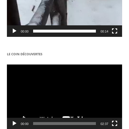
00:00
00:14
LE COIN DÉCOUVERTES
Video
Player
00:00
02:37