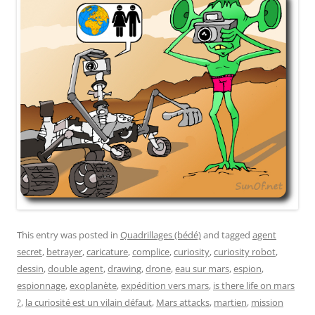
This entry was posted in
Quadrillages (bédé)
and tagged
agent
secret
,
betrayer
,
caricature
,
complice
,
curiosity
,
curiosity robot
,
dessin
,
double agent
,
drawing
,
drone
,
eau sur mars
,
espion
,
espionnage
,
exoplanète
,
expédition vers mars
,
is there life on mars
?
,
la curiosité est un vilain défaut
,
Mars attacks
,
martien
,
mission