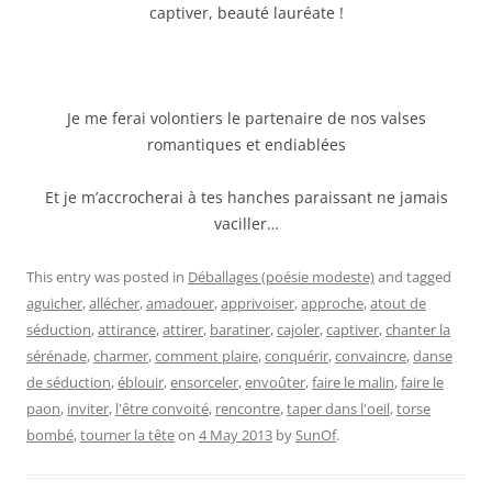
captiver, beauté lauréate !
Je me ferai volontiers le partenaire de nos valses
romantiques et endiablées
Et je m’accrocherai à tes hanches paraissant ne jamais
vaciller…
This entry was posted in
Déballages (poésie modeste)
and tagged
aguicher
,
allécher
,
amadouer
,
apprivoiser
,
approche
,
atout de
séduction
,
attirance
,
attirer
,
baratiner
,
cajoler
,
captiver
,
chanter la
sérénade
,
charmer
,
comment plaire
,
conquérir
,
convaincre
,
danse
de séduction
,
éblouir
,
ensorceler
,
envoûter
,
faire le malin
,
faire le
paon
,
inviter
,
l'être convoité
,
rencontre
,
taper dans l'oeil
,
torse
bombé
,
tourner la tête
on
4 May 2013
by
SunOf
.