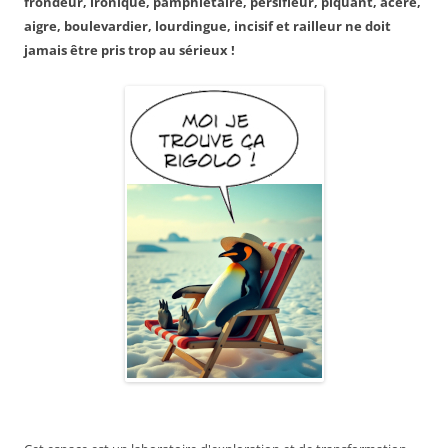
frondeur, ironique, pamphlétaire, persifleur, piquant, acéré,
aigre, boulevardier, lourdingue, incisif et railleur ne doit
jamais être pris trop au sérieux !