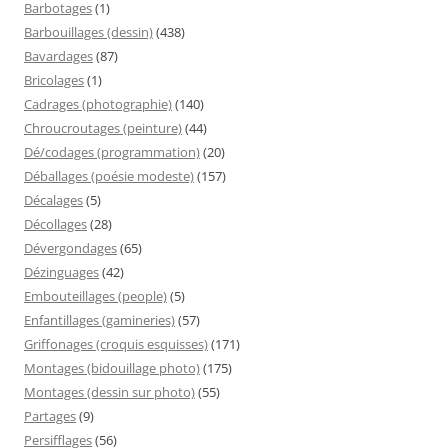
Barbotages
(1)
Barbouillages (dessin)
(438)
Bavardages
(87)
Bricolages
(1)
Cadrages (photographie)
(140)
Chroucroutages (peinture)
(44)
Dé/codages (programmation)
(20)
Déballages (poésie modeste)
(157)
Décalages
(5)
Décollages
(28)
Dévergondages
(65)
Dézinguages
(42)
Embouteillages (people)
(5)
Enfantillages (gamineries)
(57)
Griffonages (croquis esquisses)
(171)
Montages (bidouillage photo)
(175)
Montages (dessin sur photo)
(55)
Partages
(9)
Persifflages
(56)