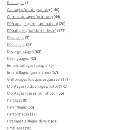
Bricolages
(1)
Cadrages (photographie)
(140)
Chroucroutages (peinture)
(44)
Dé/codages (programmation)
(20)
Déballages (poésie modeste)
(157)
Décalages
(5)
Décollages
(28)
Dévergondages
(65)
Dézinguages
(42)
Embouteillages (people)
(5)
Enfantillages (gamineries)
(57)
Griffonages (croquis esquisses)
(171)
Montages (bidouillage photo)
(175)
Montages (dessin sur photo)
(55)
Partages
(9)
Persifflages
(56)
Personnages
(17)
Piratages (Pillages divers)
(41)
Profilages
(10)