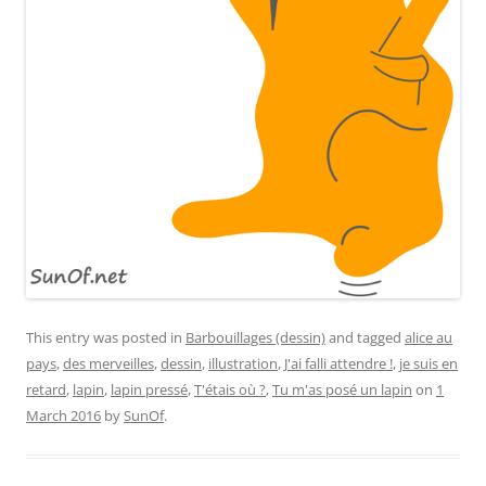
This entry was posted in
Barbouillages (dessin)
and tagged
alice au
pays
,
des merveilles
,
dessin
,
illustration
,
J'ai falli attendre !
,
je suis en
retard
,
lapin
,
lapin pressé
,
T'étais où ?
,
Tu m'as posé un lapin
on
1
March 2016
by
SunOf
.