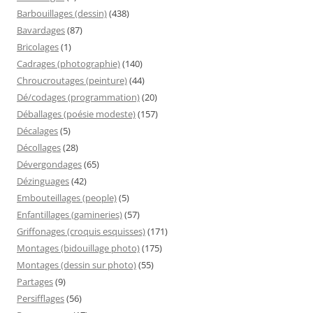
Barbouillages (dessin)
(438)
Bavardages
(87)
Bricolages
(1)
Cadrages (photographie)
(140)
Chroucroutages (peinture)
(44)
Dé/codages (programmation)
(20)
Déballages (poésie modeste)
(157)
Décalages
(5)
Décollages
(28)
Dévergondages
(65)
Dézinguages
(42)
Embouteillages (people)
(5)
Enfantillages (gamineries)
(57)
Griffonages (croquis esquisses)
(171)
Montages (bidouillage photo)
(175)
Montages (dessin sur photo)
(55)
Partages
(9)
Persifflages
(56)