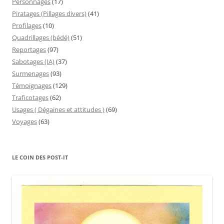
Personnages
(17)
Piratages (Pillages divers)
(41)
Profilages
(10)
Quadrillages (bédé)
(51)
Reportages
(97)
Sabotages (IA)
(37)
Surmenages
(93)
Témoignages
(129)
Traficotages
(62)
Usages ( Dégaines et attitudes )
(69)
Voyages
(63)
LE COIN DES POST-IT