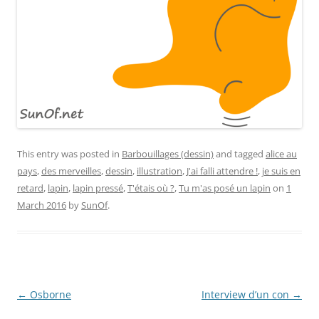
This entry was posted in
Barbouillages (dessin)
and tagged
alice au
pays
,
des merveilles
,
dessin
,
illustration
,
J'ai falli attendre !
,
je suis en
retard
,
lapin
,
lapin pressé
,
T'étais où ?
,
Tu m'as posé un lapin
on
1
March 2016
by
SunOf
.
Post
←
Osborne
Interview d’un con
→
navigation