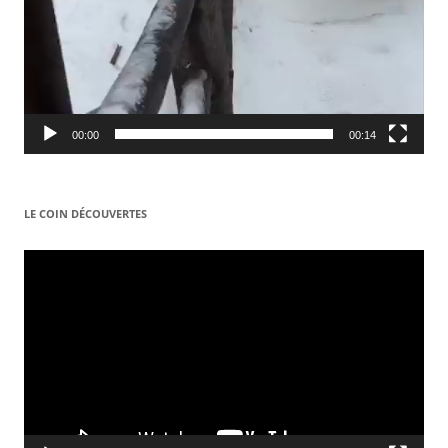
00:00
00:14
LE COIN DÉCOUVERTES
Video
Player