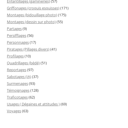
Enfantillages (gamineries)
(57)
Griffonages (croquis esquisses)
(171)
Montages (bidouillage photo)
(175)
Montages (dessin sur photo)
(55)
Partages
(9)
Persifflages
(56)
Personnages
(17)
Piratages (Pillages divers)
(41)
Profilages
(10)
Quadrillages (bédé)
(51)
Reportages
(97)
Sabotages (IA)
(37)
Surmenages
(93)
Témoignages
(128)
Traficotages
(62)
Usages ( Dégaines et attitudes )
(69)
Voyages
(63)