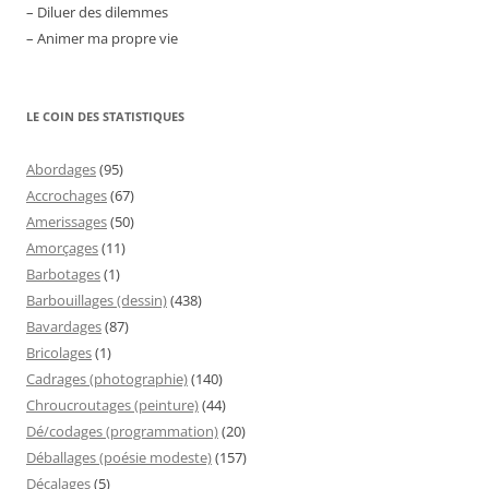
– Diluer des dilemmes
– Animer ma propre vie
LE COIN DES STATISTIQUES
Abordages
(95)
Accrochages
(67)
Amerissages
(50)
Amorçages
(11)
Barbotages
(1)
Barbouillages (dessin)
(438)
Bavardages
(87)
Bricolages
(1)
Cadrages (photographie)
(140)
Chroucroutages (peinture)
(44)
Dé/codages (programmation)
(20)
Déballages (poésie modeste)
(157)
Décalages
(5)