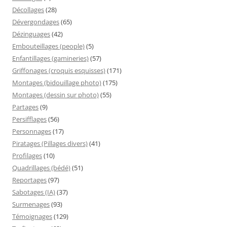
Décollages
(28)
Dévergondages
(65)
Dézinguages
(42)
Embouteillages (people)
(5)
Enfantillages (gamineries)
(57)
Griffonages (croquis esquisses)
(171)
Montages (bidouillage photo)
(175)
Montages (dessin sur photo)
(55)
Partages
(9)
Persifflages
(56)
Personnages
(17)
Piratages (Pillages divers)
(41)
Profilages
(10)
Quadrillages (bédé)
(51)
Reportages
(97)
Sabotages (IA)
(37)
Surmenages
(93)
Témoignages
(129)