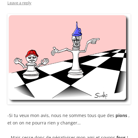
Leave a reply
-Si tu veux mon avis, nous ne sommes tous que des
pions
,
et on on ne pourra rien y changer…
– Mais cesse donc de négativiser mon ami et soyons
fous
!