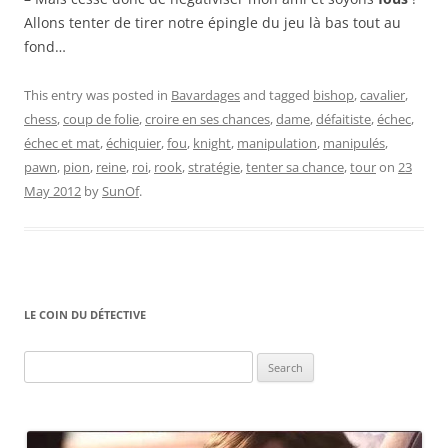
Allons tenter de tirer notre épingle du jeu là bas tout au
fond…
This entry was posted in
Bavardages
and tagged
bishop
,
cavalier
,
chess
,
coup de folie
,
croire en ses chances
,
dame
,
défaitiste
,
échec
,
échec et mat
,
échiquier
,
fou
,
knight
,
manipulation
,
manipulés
,
pawn
,
pion
,
reine
,
roi
,
rook
,
stratégie
,
tenter sa chance
,
tour
on
23
May 2012
by
SunOf
.
LE COIN DU DÉTECTIVE
Search
for: