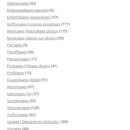
Dézinguages
(42)
Embouteillages (people)
(5)
Enfantillages (gamineries)
(57)
Griffonages (croquis esquisses)
(171)
Montages (bidouillage photo)
(175)
Montages (dessin sur photo)
(55)
Partages
(9)
Persifflages
(56)
Personnages
(17)
Piratages (Pillages divers)
(41)
Profilages
(10)
Quadrillages (bédé)
(51)
Reportages
(97)
Sabotages (IA)
(37)
Surmenages
(93)
Témoignages
(129)
Traficotages
(62)
Usages ( Dégaines et attitudes )
(69)
Voyages
(63)