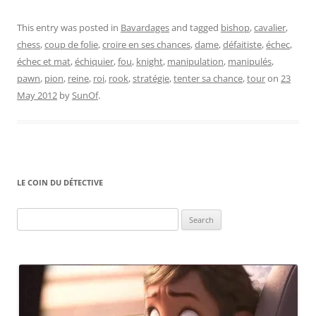
This entry was posted in
Bavardages
and tagged
bishop
,
cavalier
,
chess
,
coup de folie
,
croire en ses chances
,
dame
,
défaitiste
,
échec
,
échec et mat
,
échiquier
,
fou
,
knight
,
manipulation
,
manipulés
,
pawn
,
pion
,
reine
,
roi
,
rook
,
stratégie
,
tenter sa chance
,
tour
on
23
May 2012
by
SunOf
.
LE COIN DU DÉTECTIVE
Search
for: