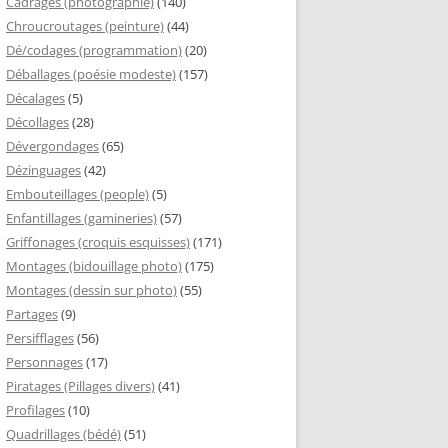
Cadrages (photographie)
(140)
Chroucroutages (peinture)
(44)
Dé/codages (programmation)
(20)
Déballages (poésie modeste)
(157)
Décalages
(5)
Décollages
(28)
Dévergondages
(65)
Dézinguages
(42)
Embouteillages (people)
(5)
Enfantillages (gamineries)
(57)
Griffonages (croquis esquisses)
(171)
Montages (bidouillage photo)
(175)
Montages (dessin sur photo)
(55)
Partages
(9)
Persifflages
(56)
Personnages
(17)
Piratages (Pillages divers)
(41)
Profilages
(10)
Quadrillages (bédé)
(51)