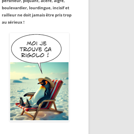
persifleur, piquant, acéré, aigre,
boulevardier, lourdingue, incisif et
railleur ne doit jamais être pris trop
au sérieux !