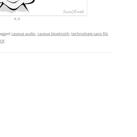
>.<
tagged
casque audio
,
casque bluetooth
,
technologie sans fils
Of
.