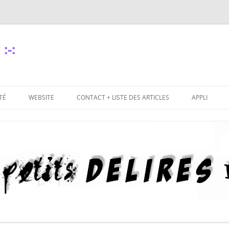
:-:
TÉ
WEBSITE
CONTACT + LISTE DES ARTICLES
APPLI