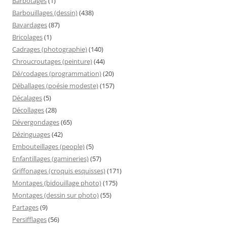
Barbotages
(1)
Barbouillages (dessin)
(438)
Bavardages
(87)
Bricolages
(1)
Cadrages (photographie)
(140)
Chroucroutages (peinture)
(44)
Dé/codages (programmation)
(20)
Déballages (poésie modeste)
(157)
Décalages
(5)
Décollages
(28)
Dévergondages
(65)
Dézinguages
(42)
Embouteillages (people)
(5)
Enfantillages (gamineries)
(57)
Griffonages (croquis esquisses)
(171)
Montages (bidouillage photo)
(175)
Montages (dessin sur photo)
(55)
Partages
(9)
Persifflages
(56)