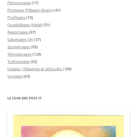
Personnages
(17)
Piratages (Pillages divers)
(41)
Profilages
(10)
Quadrillages (bédé)
(51)
Reportages
(97)
Sabotages (IA)
(37)
Surmenages
(93)
Témoignages
(129)
Traficotages
(62)
Usages ( Dégaines et attitudes )
(69)
Voyages
(63)
LE COIN DES POST-IT