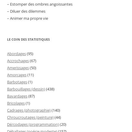
– Estomper des ombres angoissantes
– Diluer des dilemmes
– Animer ma propre vie
LE COIN DES STATISTIQUES
Abordages
(95)
Accrochages
(67)
Amerissages
(50)
Amorçages
(11)
Barbotages
(1)
Barbouillages (dessin)
(438)
Bavardages
(87)
Bricolages
(1)
Cadrages (photographie)
(140)
Chroucroutages (peinture)
(44)
Dé/codages (programmation)
(20)
Déballages (poésie modeste)
(157)