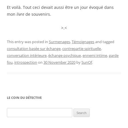
Et voilà. Tout ceci devait aussi être un jour évoqué dans
mon
livre
de souvenirs.
>.<
This entry was posted in
Surmenages
,
Témoignages
and tagged
consultation basée sur échange
,
contrepartie spirituelle
,
conversation intérieure
,
échange psychique
,
ennemi intime
,
garde
fou
,
introspection
on
30 November 2020
by
SunOf
.
LE COIN DU DÉTECTIVE
Search
for: