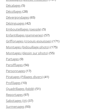
Décalages
(5)
Décollages
(28)
Dévergondages
(65)
Dézinguages
(42)
Embouteillages (people)
(5)
Enfantillages (gamineries)
(57)
Griffonages (croquis esquisses)
(171)
Montages (bidouillage photo)
(175)
Montages (dessin sur photo)
(55)
Partages
(9)
Persifflages
(56)
Personnages
(17)
Piratages (Pillages divers)
(41)
Profilages
(10)
Quadrillages (bédé)
(51)
Reportages
(97)
Sabotages (IA)
(37)
Surmenages
(93)