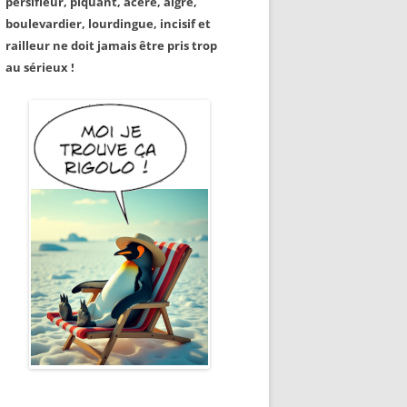
persifleur, piquant, acéré, aigre,
boulevardier, lourdingue, incisif et
railleur ne doit jamais être pris trop
au sérieux !