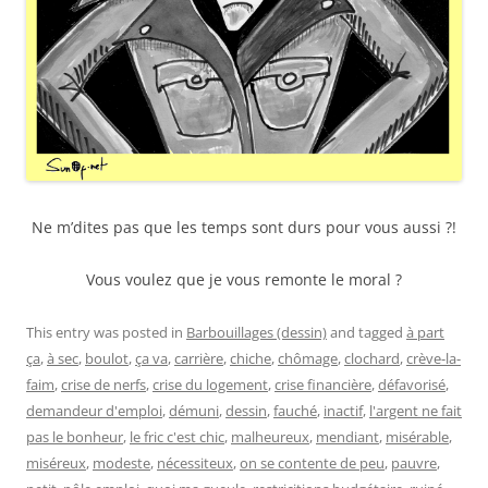
Ne m’dites pas que les temps sont durs pour vous aussi ?!
Vous voulez que je vous remonte le moral ?
This entry was posted in
Barbouillages (dessin)
and tagged
à part
ça
,
à sec
,
boulot
,
ça va
,
carrière
,
chiche
,
chômage
,
clochard
,
crève-la-
faim
,
crise de nerfs
,
crise du logement
,
crise financière
,
défavorisé
,
demandeur d'emploi
,
démuni
,
dessin
,
fauché
,
inactif
,
l'argent ne fait
pas le bonheur
,
le fric c'est chic
,
malheureux
,
mendiant
,
misérable
,
miséreux
,
modeste
,
nécessiteux
,
on se contente de peu
,
pauvre
,