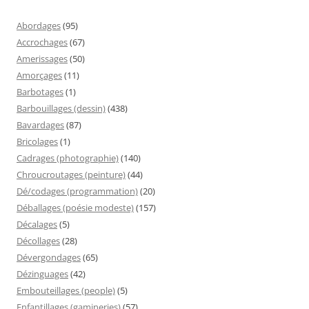
Abordages
(95)
Accrochages
(67)
Amerissages
(50)
Amorçages
(11)
Barbotages
(1)
Barbouillages (dessin)
(438)
Bavardages
(87)
Bricolages
(1)
Cadrages (photographie)
(140)
Chroucroutages (peinture)
(44)
Dé/codages (programmation)
(20)
Déballages (poésie modeste)
(157)
Décalages
(5)
Décollages
(28)
Dévergondages
(65)
Dézinguages
(42)
Embouteillages (people)
(5)
Enfantillages (gamineries)
(57)