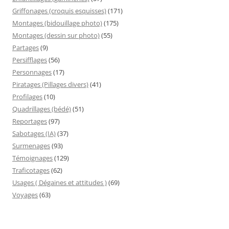
Griffonages (croquis esquisses)
(171)
Montages (bidouillage photo)
(175)
Montages (dessin sur photo)
(55)
Partages
(9)
Persifflages
(56)
Personnages
(17)
Piratages (Pillages divers)
(41)
Profilages
(10)
Quadrillages (bédé)
(51)
Reportages
(97)
Sabotages (IA)
(37)
Surmenages
(93)
Témoignages
(129)
Traficotages
(62)
Usages ( Dégaines et attitudes )
(69)
Voyages
(63)