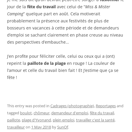
jour de la
fête du travail
avec celui de “
Miss & Mister
Camping
” quelque part en août. Cela motiverait
probablement la présence aux festivités de plus de
bosseurs en vacances à cette période et de demandeurs
d’emploi se sachant clairement en phase creuse au niveau
des perspectives d’embauche…
J’en profite pour féliciter celle, celui ou ceux qui a (ont)
repeint la
paillote de la plage
en rouge ! La couleur de
l’amour et celle du travail bien fait ! Et J’estime que ça se
fête !
This entry was posted in
Cadrages (photographie)
,
Reportages
and
tagged
boulot
,
chômeur
,
demandeur d'emploi
,
fête du travail
,
paillote
,
plage d'Yvonand
,
plein emploi
,
travailler c'est la santé
,
travailleur
on
1 May 2018
by
SunOf
.