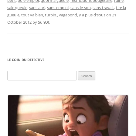
petit
,
pôle emploi
,
quoi ma gueule
,
restricitions budgétaire
,
ruiné
,
sale gueule
,
sans abri
,
sans emploi
,
sans-le-sou
,
sans-travail.
,
tire la
gueule
,
tout va bien
,
turbin.
,
vagabond
,
y a plus d'sous
on
21
October 2012
by
SunOf
.
LE COIN DU DÉTECTIVE
Search
for: