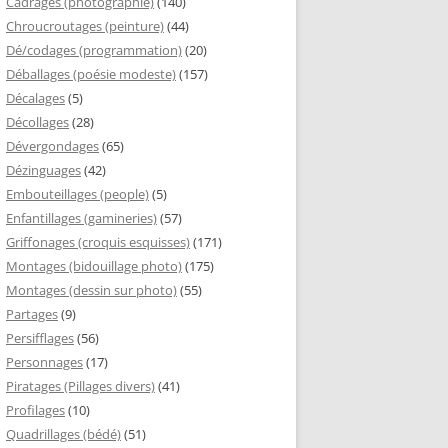
Cadrages (photographie)
(140)
Chroucroutages (peinture)
(44)
Dé/codages (programmation)
(20)
Déballages (poésie modeste)
(157)
Décalages
(5)
Décollages
(28)
Dévergondages
(65)
Dézinguages
(42)
Embouteillages (people)
(5)
Enfantillages (gamineries)
(57)
Griffonages (croquis esquisses)
(171)
Montages (bidouillage photo)
(175)
Montages (dessin sur photo)
(55)
Partages
(9)
Persifflages
(56)
Personnages
(17)
Piratages (Pillages divers)
(41)
Profilages
(10)
Quadrillages (bédé)
(51)