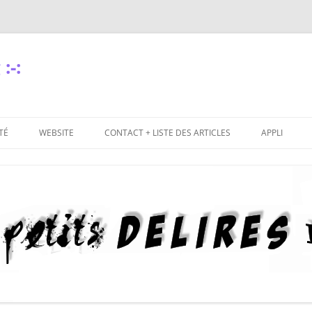
:-:
TÉ
WEBSITE
CONTACT + LISTE DES ARTICLES
APPLI