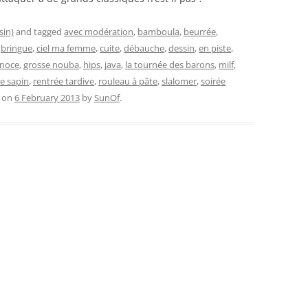
sin)
and tagged
avec modération
,
bamboula
,
beurrée
,
,
bringue
,
ciel ma femme
,
cuite
,
débauche
,
dessin
,
en piste
,
 noce
,
grosse nouba
,
hips
,
java
,
la tournée des barons
,
milf
,
le sapin
,
rentrée tardive
,
rouleau à pâte
,
slalomer
,
soirée
on
6 February 2013
by
SunOf
.