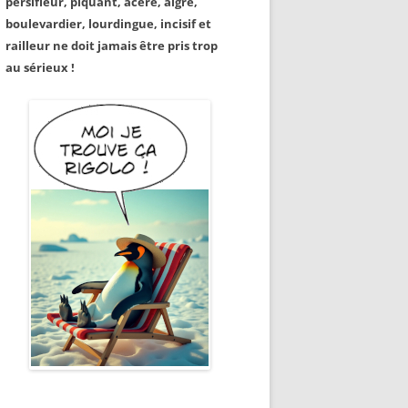
persifleur, piquant, acéré, aigre,
boulevardier, lourdingue, incisif et
railleur ne doit jamais être pris trop
au sérieux !