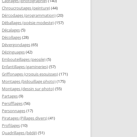
Cadrages (photographie)
(140)
Chroucroutages (peinture)
(44)
Dé/codages (programmation)
(20)
Déballages (poésie modeste)
(157)
Décalages
(5)
Décollages
(28)
Dévergondages
(65)
Dézinguages
(42)
Embouteillages (people)
(5)
Enfantillages (gamineries)
(57)
Griffonages (croquis esquisses)
(171)
Montages (bidouillage photo)
(175)
Montages (dessin sur photo)
(55)
Partages
(9)
Persifflages
(56)
Personnages
(17)
Piratages (Pillages divers)
(41)
Profilages
(10)
Quadrillages (bédé)
(51)