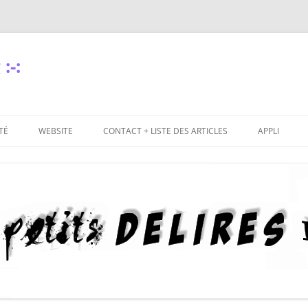
:-:
TÉ
WEBSITE
CONTACT + LISTE DES ARTICLES
APPLI