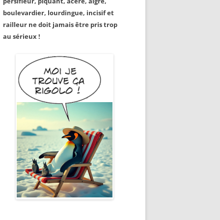
persifleur, piquant, acéré, aigre,
boulevardier, lourdingue, incisif et
railleur ne doit jamais être pris trop
au sérieux !