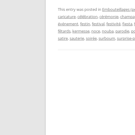
This entry was posted in
Embouteillages (p
caricature
,
célébration
,
cérémonie
,
champa
événement
,
festin
,
festival
,
festivité
,
fiesta
,
fêtards
,
kermesse
,
noce
,
nouba
,
parodie
,
po
satire
,
sauterie
,
soirée
,
surboum
,
surprise-p