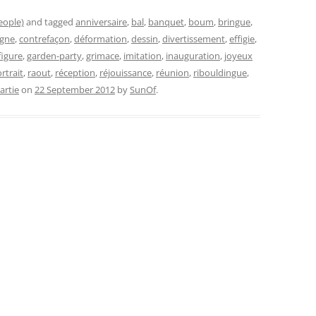
eople)
and tagged
anniversaire
,
bal
,
banquet
,
boum
,
bringue
,
gne
,
contrefaçon
,
déformation
,
dessin
,
divertissement
,
effigie
,
figure
,
garden-party
,
grimace
,
imitation
,
inauguration
,
joyeux
rtrait
,
raout
,
réception
,
réjouissance
,
réunion
,
ribouldingue
,
artie
on
22 September 2012
by
SunOf
.