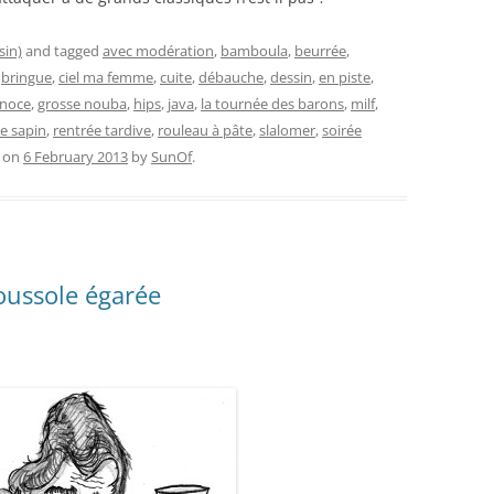
sin)
and tagged
avec modération
,
bamboula
,
beurrée
,
,
bringue
,
ciel ma femme
,
cuite
,
débauche
,
dessin
,
en piste
,
 noce
,
grosse nouba
,
hips
,
java
,
la tournée des barons
,
milf
,
le sapin
,
rentrée tardive
,
rouleau à pâte
,
slalomer
,
soirée
on
6 February 2013
by
SunOf
.
oussole égarée