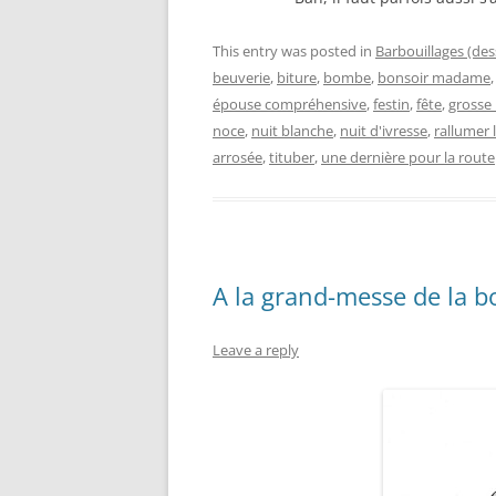
This entry was posted in
Barbouillages (des
beuverie
,
biture
,
bombe
,
bonsoir madame
épouse compréhensive
,
festin
,
fête
,
grosse
noce
,
nuit blanche
,
nuit d'ivresse
,
rallumer 
arrosée
,
tituber
,
une dernière pour la route
A la grand-messe de la b
Leave a reply