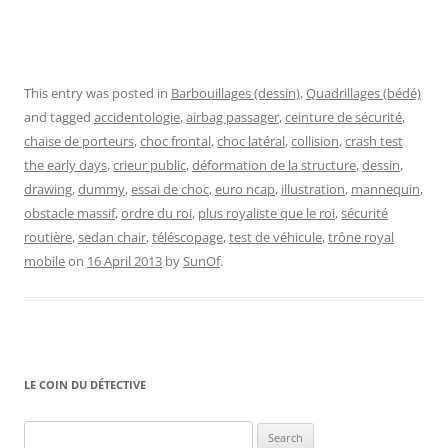
This entry was posted in
Barbouillages (dessin)
,
Quadrillages (bédé)
and tagged
accidentologie
,
airbag passager
,
ceinture de sécurité
,
chaise de porteurs
,
choc frontal
,
choc latéral
,
collision
,
crash test
the early days
,
crieur public
,
déformation de la structure
,
dessin
,
drawing
,
dummy
,
essai de choc
,
euro ncap
,
illustration
,
mannequin
,
obstacle massif
,
ordre du roi
,
plus royaliste que le roi
,
sécurité
routière
,
sedan chair
,
téléscopage
,
test de véhicule
,
trône royal
mobile
on
16 April 2013
by
SunOf
.
LE COIN DU DÉTECTIVE
Search