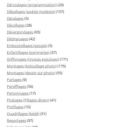
Dé/codages (programmation)
(20)
Déballages (poésie modeste)
(157)
Décalages
(5)
Décollages
(28)
Dévergondages
(65)
Dézinguages
(42)
Embouteillages (people)
(5)
Enfantillages (gamineries)
(57)
Griffonages (croquis esquisses)
(171)
Montages (bidouillage photo)
(175)
Montages (dessin sur photo)
(55)
Partages
(9)
Persifflages
(56)
Personnages
(17)
Piratages (Pillages divers)
(41)
Profilages
(10)
Quadrillages (bédé)
(51)
Reportages
(97)