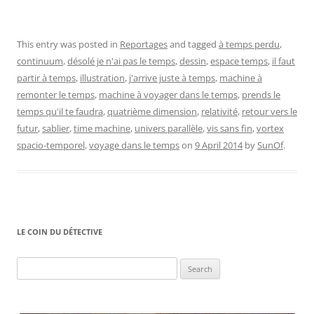
This entry was posted in
Reportages
and tagged
à temps perdu
,
continuum
,
désolé je n'ai pas le temps
,
dessin
,
espace temps
,
il faut
partir à temps
,
illustration
,
j'arrive juste à temps
,
machine à
remonter le temps
,
machine à voyager dans le temps
,
prends le
temps qu'il te faudra
,
quatrième dimension
,
relativité
,
retour vers le
futur
,
sablier
,
time machine
,
univers parallèle
,
vis sans fin
,
vortex
spacio-temporel
,
voyage dans le temps
on
9 April 2014
by
SunOf
.
LE COIN DU DÉTECTIVE
Search
for: