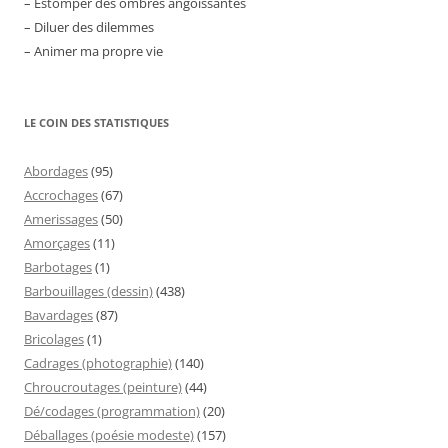
– Estomper des ombres angoissantes
– Diluer des dilemmes
– Animer ma propre vie
LE COIN DES STATISTIQUES
Abordages
(95)
Accrochages
(67)
Amerissages
(50)
Amorçages
(11)
Barbotages
(1)
Barbouillages (dessin)
(438)
Bavardages
(87)
Bricolages
(1)
Cadrages (photographie)
(140)
Chroucroutages (peinture)
(44)
Dé/codages (programmation)
(20)
Déballages (poésie modeste)
(157)