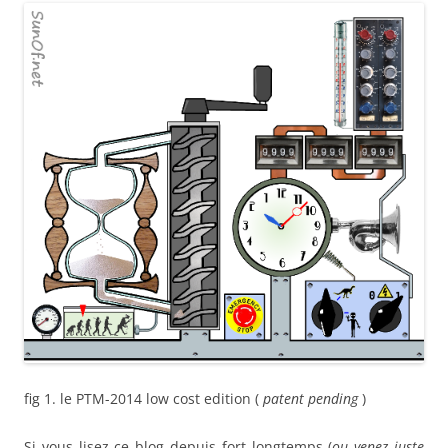
fig 1. le PTM-2014 low cost edition (
patent pending
)
Si vous lisez ce blog depuis fort longtemps (
ou venez juste