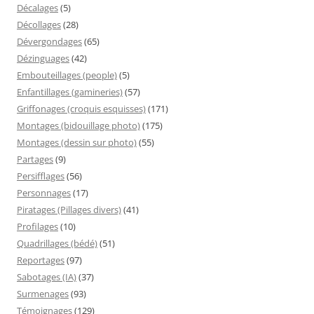
Décalages
(5)
Décollages
(28)
Dévergondages
(65)
Dézinguages
(42)
Embouteillages (people)
(5)
Enfantillages (gamineries)
(57)
Griffonages (croquis esquisses)
(171)
Montages (bidouillage photo)
(175)
Montages (dessin sur photo)
(55)
Partages
(9)
Persifflages
(56)
Personnages
(17)
Piratages (Pillages divers)
(41)
Profilages
(10)
Quadrillages (bédé)
(51)
Reportages
(97)
Sabotages (IA)
(37)
Surmenages
(93)
Témoignages
(129)