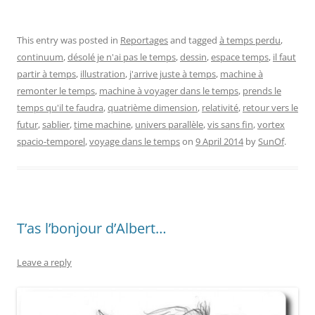
This entry was posted in
Reportages
and tagged
à temps perdu
,
continuum
,
désolé je n'ai pas le temps
,
dessin
,
espace temps
,
il faut
partir à temps
,
illustration
,
j'arrive juste à temps
,
machine à
remonter le temps
,
machine à voyager dans le temps
,
prends le
temps qu'il te faudra
,
quatrième dimension
,
relativité
,
retour vers le
futur
,
sablier
,
time machine
,
univers parallèle
,
vis sans fin
,
vortex
spacio-temporel
,
voyage dans le temps
on
9 April 2014
by
SunOf
.
T’as l’bonjour d’Albert…
Leave a reply