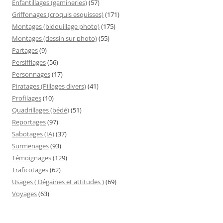
Enfantillages (gamineries)
(57)
Griffonages (croquis esquisses)
(171)
Montages (bidouillage photo)
(175)
Montages (dessin sur photo)
(55)
Partages
(9)
Persifflages
(56)
Personnages
(17)
Piratages (Pillages divers)
(41)
Profilages
(10)
Quadrillages (bédé)
(51)
Reportages
(97)
Sabotages (IA)
(37)
Surmenages
(93)
Témoignages
(129)
Traficotages
(62)
Usages ( Dégaines et attitudes )
(69)
Voyages
(63)