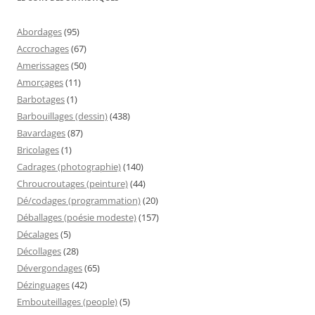
Abordages
(95)
Accrochages
(67)
Amerissages
(50)
Amorçages
(11)
Barbotages
(1)
Barbouillages (dessin)
(438)
Bavardages
(87)
Bricolages
(1)
Cadrages (photographie)
(140)
Chroucroutages (peinture)
(44)
Dé/codages (programmation)
(20)
Déballages (poésie modeste)
(157)
Décalages
(5)
Décollages
(28)
Dévergondages
(65)
Dézinguages
(42)
Embouteillages (people)
(5)