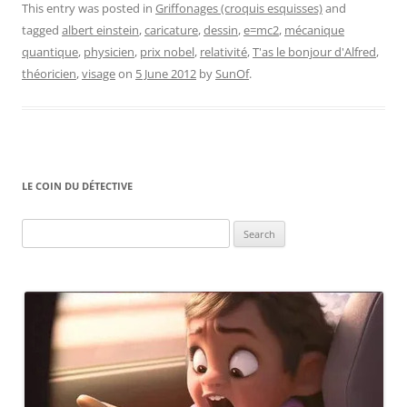
This entry was posted in
Griffonages (croquis esquisses)
and
tagged
albert einstein
,
caricature
,
dessin
,
e=mc2
,
mécanique
quantique
,
physicien
,
prix nobel
,
relativité
,
T'as le bonjour d'Alfred
,
théoricien
,
visage
on
5 June 2012
by
SunOf
.
LE COIN DU DÉTECTIVE
Search
for: