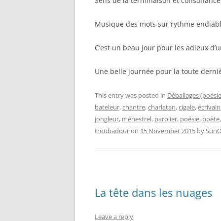
Sens de la terminaison et consonance
Musique des mots sur rythme endiablé
C’est un beau jour pour les adieux d’u
Une belle journée pour la toute derni
This entry was posted in
Déballages (poési
bateleur
,
chantre
,
charlatan
,
cigale
,
écrivain
jongleur
,
ménestrel
,
parolier
,
poésie
,
poète
troubadour
on
15 November 2015
by
SunO
La tête dans les nuages
Leave a reply