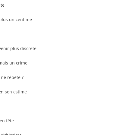
ète
 plus un centime
enir plus discrète
amais un crime
 ne répète ?
r en son estime
en fête