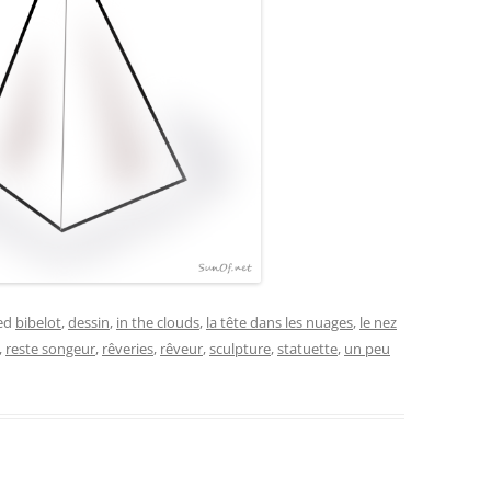
ed
bibelot
,
dessin
,
in the clouds
,
la tête dans les nuages
,
le nez
,
reste songeur
,
rêveries
,
rêveur
,
sculpture
,
statuette
,
un peu