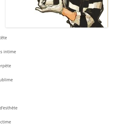
tête
s intime
erpète
sublime
 d’esthète
ictime