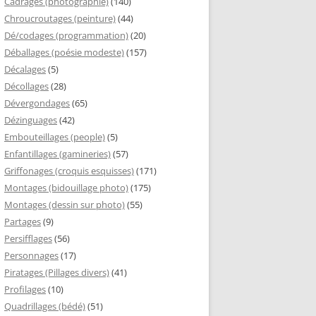
Cadrages (photographie)
(140)
Chroucroutages (peinture)
(44)
Dé/codages (programmation)
(20)
Déballages (poésie modeste)
(157)
Décalages
(5)
Décollages
(28)
Dévergondages
(65)
Dézinguages
(42)
Embouteillages (people)
(5)
Enfantillages (gamineries)
(57)
Griffonages (croquis esquisses)
(171)
Montages (bidouillage photo)
(175)
Montages (dessin sur photo)
(55)
Partages
(9)
Persifflages
(56)
Personnages
(17)
Piratages (Pillages divers)
(41)
Profilages
(10)
Quadrillages (bédé)
(51)